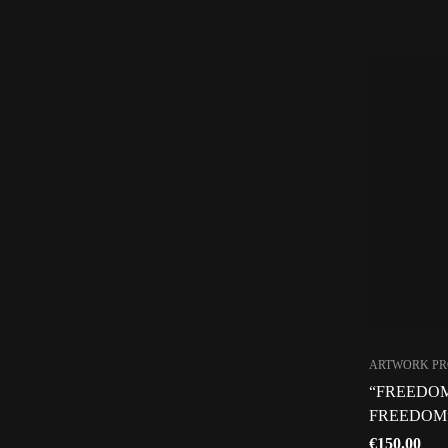
ARTWORK PR
“FREEDO
FREEDOM” 
€
150.00