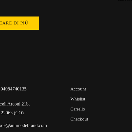
CARE DI PIÙ
 04084740135
Account
Whislist
egli Arconi 21b,
Carrello
 22063 (CO)
Checkout
ode@antimodebrand.com