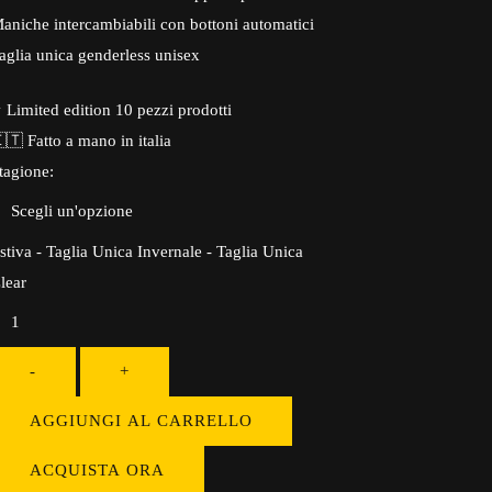
aniche intercambiabili con bottoni automatici
aglia unica genderless unisex
 Limited edition 10 pezzi prodotti
🇹 Fatto a mano in italia
tagione
:
stiva - Taglia Unica
Invernale - Taglia Unica
lear
uantità
-
+
AGGIUNGI AL CARRELLO
ACQUISTA ORA