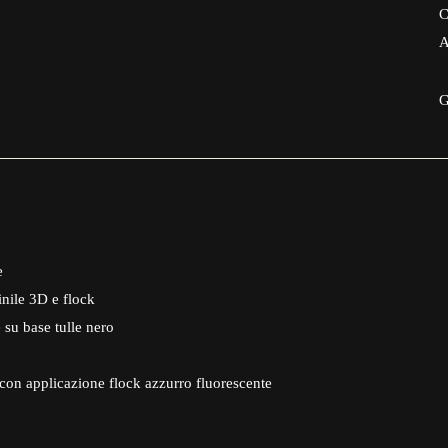
C
A
G
e
inile 3D e flock
 su base tulle nero
con applicazione flock azzurro fluorescente