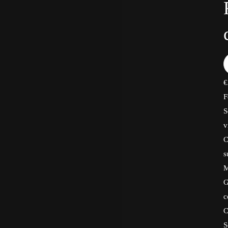
€
F
S
v
C
s
M
G
c
C
S