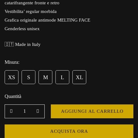
catarifrangente fronte e retro
Vestibilita’ regular morbida
Grafica originale antimode
MELTING FACE
Genderless unisex
🇮🇹 Made in Italy
Misura
:
XS
S
M
L
XL
Quantità
AGGIUNGI AL CARRELLO
ACQUISTA ORA